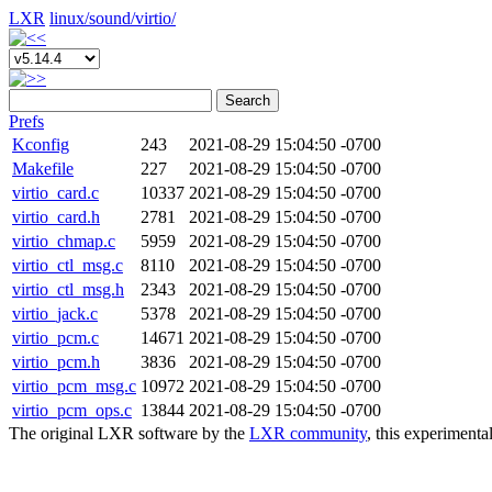
LXR
linux/
sound/
virtio/
Search
Prefs
Kconfig
243
2021-08-29 15:04:50 -0700
Makefile
227
2021-08-29 15:04:50 -0700
virtio_card.c
10337
2021-08-29 15:04:50 -0700
virtio_card.h
2781
2021-08-29 15:04:50 -0700
virtio_chmap.c
5959
2021-08-29 15:04:50 -0700
virtio_ctl_msg.c
8110
2021-08-29 15:04:50 -0700
virtio_ctl_msg.h
2343
2021-08-29 15:04:50 -0700
virtio_jack.c
5378
2021-08-29 15:04:50 -0700
virtio_pcm.c
14671
2021-08-29 15:04:50 -0700
virtio_pcm.h
3836
2021-08-29 15:04:50 -0700
virtio_pcm_msg.c
10972
2021-08-29 15:04:50 -0700
virtio_pcm_ops.c
13844
2021-08-29 15:04:50 -0700
The original LXR software by the
LXR community
, this experimenta